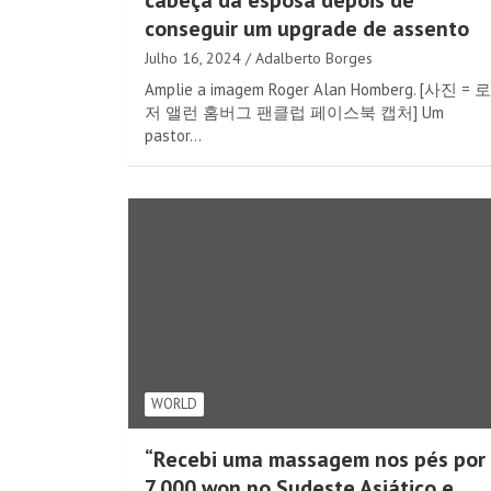
cabeça da esposa depois de
conseguir um upgrade de assento
Julho 16, 2024
Adalberto Borges
Amplie a imagem Roger Alan Homberg. [사진 = 로
저 앨런 홈버그 팬클럽 페이스북 캡처] Um
pastor…
WORLD
“Recebi uma massagem nos pés por
7.000 won no Sudeste Asiático e