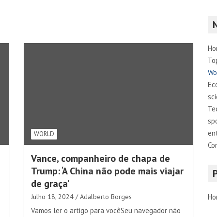
Ho
To
Wo
Ec
sc
Te
sp
en
WORLD
Co
Vance, companheiro de chapa de
Trump: ‘A China não pode mais viajar
de graça’
Julho 18, 2024
Adalberto Borges
Ho
Vamos ler o artigo para vocêSeu navegador não