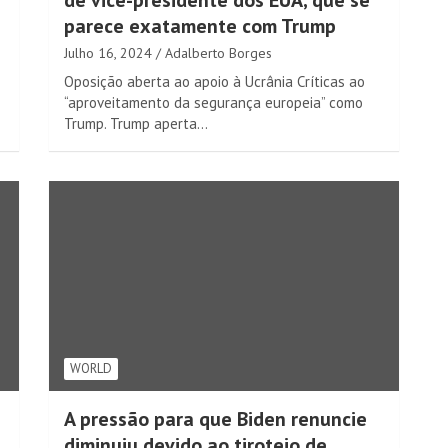
de vice-presidente dos EUA, que se
parece exatamente com Trump
Julho 16, 2024
Adalberto Borges
Oposição aberta ao apoio à Ucrânia Críticas ao
“aproveitamento da segurança europeia” como
Trump. Trump aperta…
WORLD
A pressão para que Biden renuncie
diminuiu devido ao tiroteio de