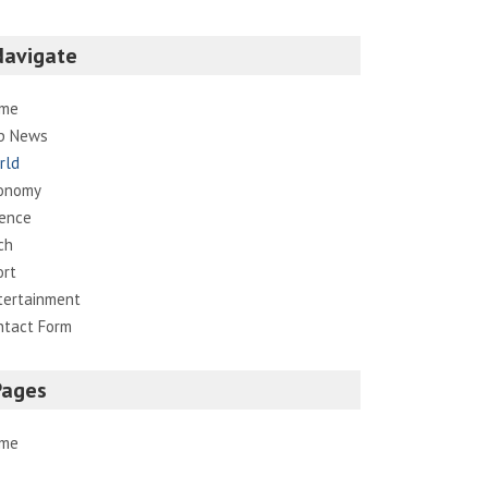
Navigate
me
p News
rld
onomy
ience
ch
ort
tertainment
ntact Form
Pages
me