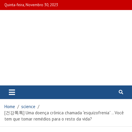
Skip
Quinta-feira, Novembro 30, 2023
to
content
www.portalcascais.pt
Encontre todos os artigos mais
recentes e veja programas de TV,
reportagens e podcasts
relacionados com Portugal em
Home
science
www.portalcascais.pt
[건강톡톡] Uma doença crônica chamada “esquizofrenia” .. Você
tem que tomar remédios para o resto da vida?