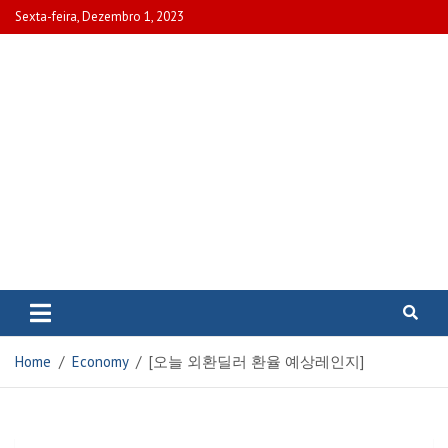
Skip
Sexta-feira, Dezembro 1, 2023
to
content
www.portalcascais.pt
Encontre todos os artigos mais
recentes e veja programas de TV,
reportagens e podcasts
relacionados com Portugal em
Home
Economy
[오늘 외환딜러 환율 예상레인지]
www.portalcascais.pt