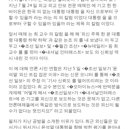
지난 7 월 24 일 외교 외교 안보 전문 매체인 에 기고 한 한
바이든은 한국 의 없는 대통령 대통령 을 자신 으로부터 구
할 수 있을까 라는 라는 의 의 칼럼 이었다 대통령 을 을 으
로부터 구할 수 있을까 있을까 라는 제목 의 칼럼 이었다.
앞서 매체 는 최 교수 의 칼럼 을 해 해 ‘외신 주목 한 윤 대통
령 대통령 하락 하락’ 과 같은 논조 의 를 내 보냈다. 이 두고
두고 <�조선 일보> 및 <�월간 조선> <�뉴데일리> 등 최
교수 를 를 깎아 <�내셔널 인터레스트> 보도 의 신뢰성 역
시 내린 것 이다 이다.
이 에 대해 언론 시민 연합은 지난 5 일 <�조선 일보가 '윤
석열' 외신 트집 잡은 이유> 라는 신문 모니터 를 통해 <�조
선 일보> 의 주장 이 “기사 신뢰도 를 떨어뜨리려는 것 이라
이라 꼬집었다. 최 교수 본인도 <�오마이뉴스>에 반박문을
게재해 “어떻게 해서 <�조선일보>가 <�내셔널인터레스
트>에 쓴 기고를 외신으로 보도하는 것은 문제가 없고, 다른
언론매체들에서 똑같은 방식으로 보도하는 것은 외신이 될
수가 없다는 뜻인지요?” 라고 되물었다.
필자가 지난 공방을 소개한 이유가 있다. 최근 외신들은 앞
서거니 뒤서거니 윤석열 대통령을 향해 박한 평가를 쏟아내