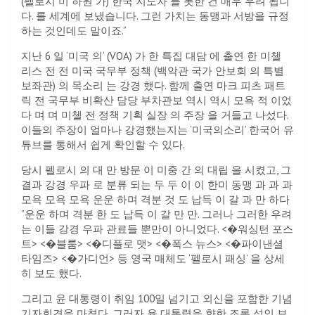
(펠로시 미 하원 가) 한국 지도자 를 못한 건 매우 우려 됩니
다. 를 세계에 보냈습니다. 그런 가치는 동맹과 서방을 규정
하는 것인데도 말이죠.”
지난 6 일 ‘미국 의’ (VOA) 가 한 특집 대담 에 출연 한 미첼
리스 전 전 미국 국무부 정책 (백악관 국가 안보회 의 특별
보좌관) 의 목소리 는 강경 했다. 함께 출연 마크 피츠 패트
릭 전 국무부 비확산 담당 부차관보 역시 역시 모욕 적 이었
다 며 며 미첼 전 정책 기획 실장 의 주장 을 거들고 나섰다.
이들의 주장이 얼마나 강경했는지는 ‘미국의소리’ 한국어 유
튜브를 통해서 쉽게 확인할 수 있다.
당시 펠로시 의 대 만 방문 이 미중 간 의 대립 을 시켰고, 그
결과 강경 우파 로 분류 되는 두 두 이 이 한미 동맹 과 과 과
모욕 모욕 모욕 운운 하며 격분 것 도 납득 이 갈 과 만 하다
”운운 하며 격분 한 도 납득 이 갈 만 만. 그러나 그러한 우려
는 이들 강경 우파 관료들 뿐만이 아니었다. <�워싱턴 포스
트> <�블룸> <�디플로 맷> <�폭스 뉴스> <�파이낸셜
타임즈> <�가디언> 등 영국 매체도 ‘펠로시 패싱’ 을 상세
히 보도 했다.
그리고 윤 대통령이 취임 100일 넘기고 외신을 포함한 기념
기자회견을 마쳤다. 그러자 윤 대통령을 향한 조롱 섞인 보