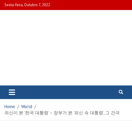
Skip
Sexta-feira, Outubro 7, 2022
to
content
www.portalcascais.pt
Encontre todos os artigos mais
recentes e veja programas de TV,
reportagens e podcasts
relacionados com Portugal em
Home
World
www.portalcascais.pt
외신이 본 ‘한국 대통령’ – 정부가 본 ‘외신 속 대통령’, 그 간극