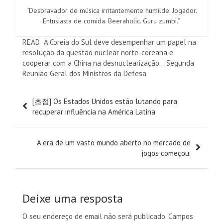
“Desbravador de música irritantemente humilde. Jogador.
Entusiasta de comida. Beeraholic. Guru zumbi.”
READ
A Coreia do Sul deve desempenhar um papel na
resolução da questão nuclear norte-coreana e
cooperar com a China na desnuclearização... Segunda
Reunião Geral dos Ministros da Defesa
Navegação
[초점] Os Estados Unidos estão lutando para
de
recuperar influência na América Latina
artigos
A era de um vasto mundo aberto no mercado de
jogos começou.
Deixe uma resposta
O seu endereço de email não será publicado.
Campos