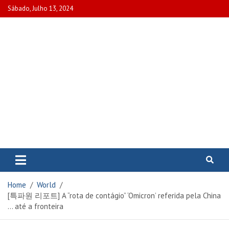
Skip
Sábado, Julho 13, 2024
to
content
www.portalcascais.pt
Encontre todos os artigos mais
recentes e veja programas de TV,
reportagens e podcasts
relacionados com Portugal em
Home
World
www.portalcascais.pt
[특파원 리포트] A “rota de contágio” ‘Omicron’ referida pela China
… até a fronteira