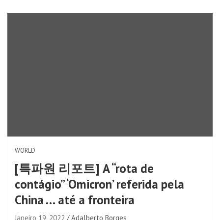
WORLD
[특파원 리포트] A “rota de
contágio” ‘Omicron’ referida pela
China … até a fronteira
Janeiro 19, 2022
Adalberto Borges