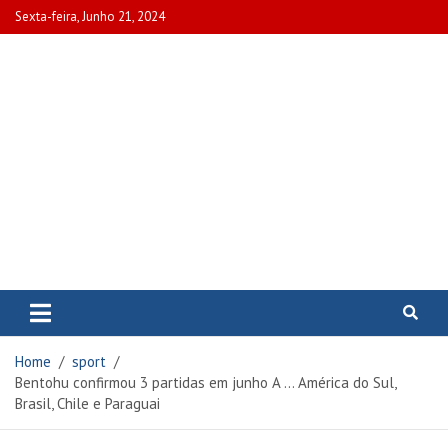
Skip
Sexta-feira, Junho 21, 2024
to
content
www.portalcascais.pt
Encontre todos os artigos mais
recentes e veja programas de TV,
reportagens e podcasts
relacionados com Portugal em
Home
sport
www.portalcascais.pt
Bentohu confirmou 3 partidas em junho A … América do Sul,
Brasil, Chile e Paraguai