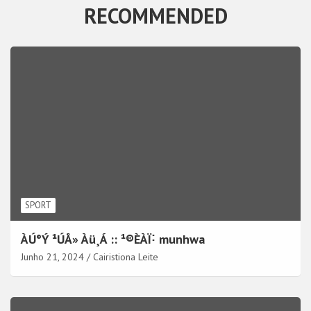
RECOMMENDED
SPORT
ÀÚ°Ý ¹ÚÅ» Àü¸Á :: ¹®ÈÀÏ˸ munhwa
Junho 21, 2024
Cairistiona Leite