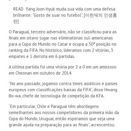
READ
Yang Joon-hyuk muda sua vida com uma defesa
brilhante: “Gosto de suar no futebol”. [이헌재의 인생홈
런]
O Paraguai, terceiro adversário, não se classificou para as
finais em oitavo lugar nas eliminatórias sul-americanas
para a Copa do Mundo no Catar e ocupa a 50ª posição no
ranking da FIFA. No histórico, lideramos com 2 vitórias, 3
empates e 1 derrota em 6 partidas.
A última partida foi uma vitória por 2 a 0 em um amistoso
em Cheonan em outubro de 2014.
“No ano passado, jogamos contra times asiáticos e países
europeus com classificações baixas da FIFA”, disse Hwang
Bo-wa, chefe de tecnologia de competição da KFA.
“Em particular, Chile e Paraguai têm abordagens
semelhantes aos nossos competidores da primeira mão da
Copa do Mundo, Uruguai, então esperamos que seja uma
grande ajuda na preparação para as finais”, acrescentou.