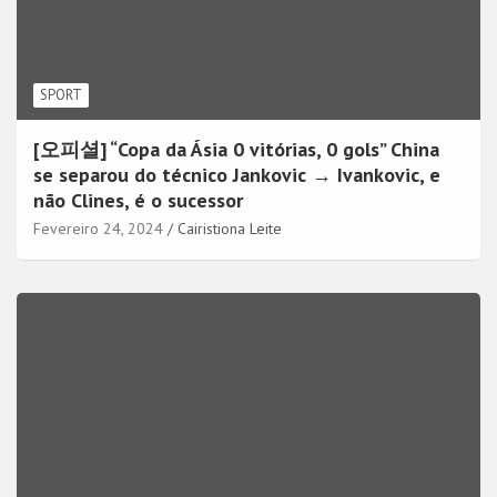
SPORT
[오피셜] “Copa da Ásia 0 vitórias, 0 gols” China
se separou do técnico Jankovic → Ivankovic, e
não Clines, é o sucessor
Fevereiro 24, 2024
Cairistiona Leite