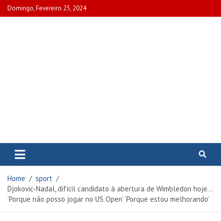
Skip
Domingo, Fevereiro 25, 2024
to
content
www.portalcascais.pt
Encontre todos os artigos mais
recentes e veja programas de TV,
reportagens e podcasts
relacionados com Portugal em
Home
sport
www.portalcascais.pt
Djokovic-Nadal, difícil candidato à abertura de Wimbledon hoje…
‘Porque não posso jogar no US Open’ ‘Porque estou melhorando’