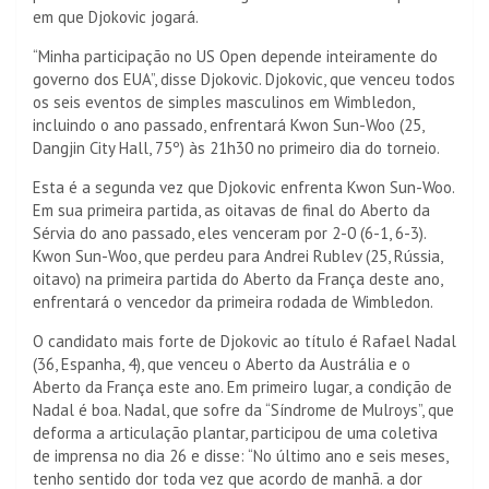
em que Djokovic jogará.
“Minha participação no US Open depende inteiramente do
governo dos EUA”, disse Djokovic. Djokovic, que venceu todos
os seis eventos de simples masculinos em Wimbledon,
incluindo o ano passado, enfrentará Kwon Sun-Woo (25,
Dangjin City Hall, 75º) às 21h30 no primeiro dia do torneio.
Esta é a segunda vez que Djokovic enfrenta Kwon Sun-Woo.
Em sua primeira partida, as oitavas de final do Aberto da
Sérvia do ano passado, eles venceram por 2-0 (6-1, 6-3).
Kwon Sun-Woo, que perdeu para Andrei Rublev (25, Rússia,
oitavo) na primeira partida do Aberto da França deste ano,
enfrentará o vencedor da primeira rodada de Wimbledon.
O candidato mais forte de Djokovic ao título é Rafael Nadal
(36, Espanha, 4), que venceu o Aberto da Austrália e o
Aberto da França este ano. Em primeiro lugar, a condição de
Nadal é boa. Nadal, que sofre da “Síndrome de Mulroys”, que
deforma a articulação plantar, participou de uma coletiva
de imprensa no dia 26 e disse: “No último ano e seis meses,
tenho sentido dor toda vez que acordo de manhã. a dor