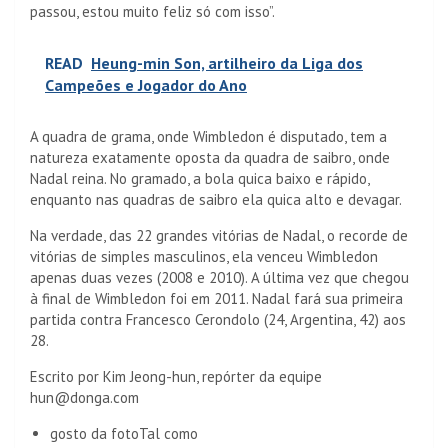
passou, estou muito feliz só com isso”.
READ
Heung-min Son, artilheiro da Liga dos
Campeões e Jogador do Ano
A quadra de grama, onde Wimbledon é disputado, tem a
natureza exatamente oposta da quadra de saibro, onde
Nadal reina. No gramado, a bola quica baixo e rápido,
enquanto nas quadras de saibro ela quica alto e devagar.
Na verdade, das 22 grandes vitórias de Nadal, o recorde de
vitórias de simples masculinos, ela venceu Wimbledon
apenas duas vezes (2008 e 2010). A última vez que chegou
à final de Wimbledon foi em 2011. Nadal fará sua primeira
partida contra Francesco Cerondolo (24, Argentina, 42) aos
28.
Escrito por Kim Jeong-hun, repórter da equipe
hun@donga.com
gosto da foto
Tal como