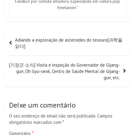
Fanático por comida amadora. Especialista em cultura pop
freelancer.”
Navegação
Adiando a exploração de asteroides do tesouro[과학을
de
읽다]
artigos
[기장군 소식] Visita e inspeção do Governador de Gijang-
gun, Oh Gyu-seok, Centro de Saúde Mental de Gijang-
gun, etc.
Deixe um comentário
O seu endereço de email não será publicado.
Campos
obrigatórios marcados com
*
Comentário
*