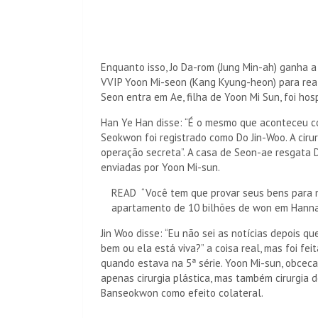
Enquanto isso, Jo Da-rom (Jung Min-ah) ganha a
VVIP Yoon Mi-seon (Kang Kyung-heon) para real
Seon entra em Ae, filha de Yoon Mi Sun, foi ho
Han Ye Han disse: “É o mesmo que aconteceu co
Seokwon foi registrado como Do Jin-Woo. A cir
operação secreta”. A casa de Seon-ae resgata 
enviadas por Yoon Mi-sun.
READ
“Você tem que provar seus bens para m
apartamento de 10 bilhões de won em Hanna
Jin Woo disse: “Eu não sei as notícias depois q
bem ou ela está viva?” a coisa real, mas foi feit
quando estava na 5ª série. Yoon Mi-sun, obcec
apenas cirurgia plástica, mas também cirurgia 
Banseokwon como efeito colateral.