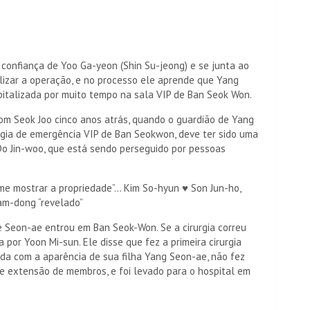
 confiança de Yoo Ga-yeon (Shin Su-jeong) e se junta ao
izar a operação, e no processo ele aprende que Yang
spitalizada por muito tempo na sala VIP de Ban Seok Won.
m Seok Joo cinco anos atrás, quando o guardião de Yang
urgia de emergência VIP de Ban Seokwon, deve ter sido uma
Do Jin-woo, que está sendo perseguido por pessoas
e mostrar a propriedade”... Kim So-hyun ♥ Son Jun-ho,
m-dong “revelado”
ue Seon-ae entrou em Ban Seok-Won. Se a cirurgia correu
a por Yoon Mi-sun. Ele disse que fez a primeira cirurgia
ada com a aparência de sua filha Yang Seon-ae, não fez
de extensão de membros, e foi levado para o hospital em