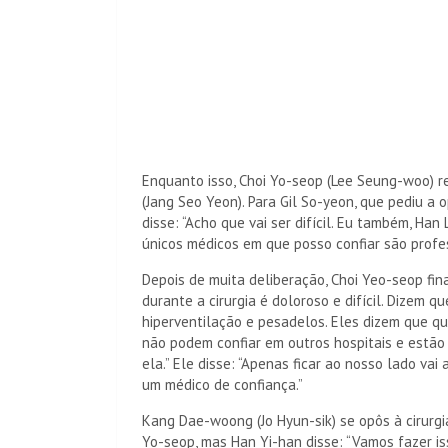
Enquanto isso, Choi Yo-seop (Lee Seung-woo) 
(Jang Seo Yeon). Para Gil So-yeon, que pediu a
disse: “Acho que vai ser difícil. Eu também, Han 
únicos médicos em que posso confiar são profe
Depois de muita deliberação, Choi Yeo-seop fin
durante a cirurgia é doloroso e difícil. Dizem q
hiperventilação e pesadelos. Eles dizem que qu
não podem confiar em outros hospitais e estã
ela.” Ele disse: “Apenas ficar ao nosso lado vai
um médico de confiança.”
Kang Dae-woong (Jo Hyun-sik) se opôs à cirurg
Yo-seop, mas Han Yi-han disse: “Vamos fazer i