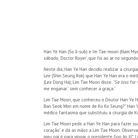
Han Ye Han (So Ji-sub) e Im Tae-moon (Nam My
sábado, ‘Doctor Royer’, que foi ao ar no segundo
Neste dia, Han Ye Han decidiu realizar a cirurg
Lee (Shin Seung Rok) que Han Ye Han era o méd
(Lee Dong Ha), Lim Tae Moon disse: “Se isso for
me enganar.” sem conhecer a graça.”
Lim Tae Moon, que conheceu o Doutor Han Ye Ha
Ban Seok Won em nome de Ko Ko Seung?” Han Ye
médico fantasma que substituiu a cirurgia de K
Lim Tae Moon pede a Han Ye Han para fazer sua 
coração” e dá as mãos a Lim Tae Moon. Observand
meu pai é para vingar o presidente Goo Jin Ji?”