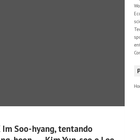
Wo
Ec
sc
Te
sp
en
Co
Ho
 X Im Soo-hyang, tentando
yung-heon → Kim Yun-seo e Lee