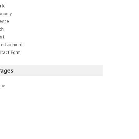
rld
onomy
ience
ch
ort
tertainment
ntact Form
Pages
me