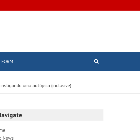
 FORM
instigando uma autópsia (inclusive)
Navigate
me
p News