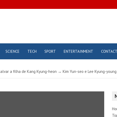
pt
SCIENCE
TECH
SPORT
ENTERTAINMENT
CONTACT
 salvar a filha de Kang Kyung-heon → Kim Yun-seo e Lee Kyung-young 
Ho
To