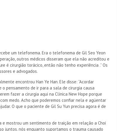
recebe um telefonema. Era o telefonema de Gil Seo Yeon
 operação, outros médicos disseram que ela não acreditou e
Lee é cirurgião torácico, então não tenho experiência .” Os
ssores e advogados.
almente encontrou Han Ye Han. Ele disse: “Acordar
ue o pensamento de ir para a sala de cirurgia causa
erem fazer a cirurgia aqui na Clínica New Hope porque
o com medo. Acho que poderemos confiar nela e agüentar
 ajudar. O que o paciente de Gil Su Yun precisa agora é de
ia e mostrou um sentimento de traição em relação a Choi
sso juntos. nós enquanto suportamos o trauma causado