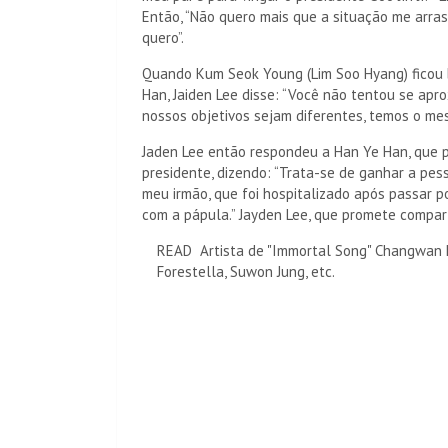
Então, “Não quero mais que a situação me arrast
quero”.
Quando Kum Seok Young (Lim Soo Hyang) ficou b
Han, Jaiden Lee disse: “Você não tentou se a
nossos objetivos sejam diferentes, temos o mesm
Jaden Lee então respondeu a Han Ye Han, que 
presidente, dizendo: “Trata-se de ganhar a pess
meu irmão, que foi hospitalizado após passar 
com a pápula.” Jayden Lee, que promete compart
READ
Artista de "Immortal Song" Changwan K
Forestella, Suwon Jung, etc.