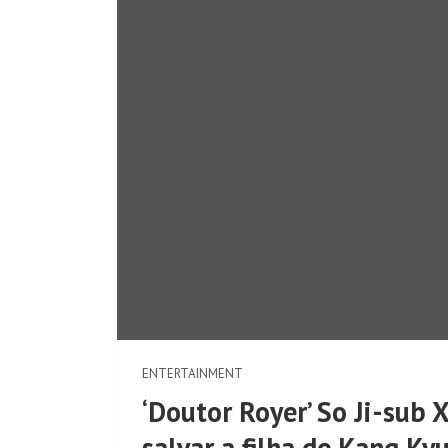
ENTERTAINMENT
‘Doutor Royer’ So Ji-sub
salvar a filha de Kang K