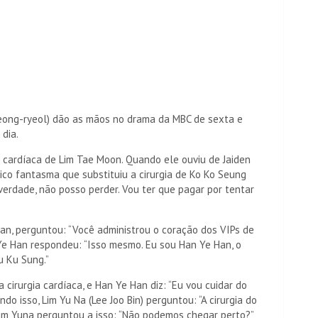
eong-ryeol) dão as mãos no drama da MBC de sexta e
 dia.
ia cardíaca de Lim Tae Moon. Quando ele ouviu de Jaiden
ico fantasma que substituiu a cirurgia de Ko Ko Seung
 verdade, não posso perder. Vou ter que pagar por tentar
n, perguntou: “Você administrou o coração dos VIPs de
 Han respondeu: “Isso mesmo. Eu sou Han Ye Han, o
u Ku Sung.”
cirurgia cardíaca, e Han Ye Han diz: “Eu vou cuidar do
o isso, Lim Yu Na (Lee Joo Bin) perguntou: “A cirurgia do
 Lim Yuna perguntou a isso: “Não podemos chegar perto?”