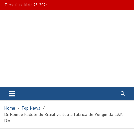
Skip
Terça-feira, Maio 28, 2024
to
content
www.portalcascais.pt
Encontre todos os artigos mais
recentes e veja programas de TV,
reportagens e podcasts
relacionados com Portugal em
Home
Top News
www.portalcascais.pt
Dr. Romeo Paddle do Brasil visitou a fábrica de Yongin da L&K
Bio