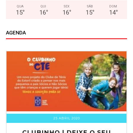
QUA
QUI
SEX
SÁB
DOM
15
°
16
°
16
°
15
°
14
°
AGENDA
25 ABRIL 2020
CLUBINHO | DEIXE O SEU