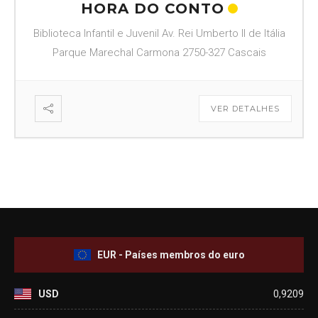
HORA DO CONTO
Biblioteca Infantil e Juvenil Av. Rei Umberto II de Itália
Parque Marechal Carmona 2750-327 Cascais
VER DETALHES
EUR - Países membros do euro
USD
0,9209