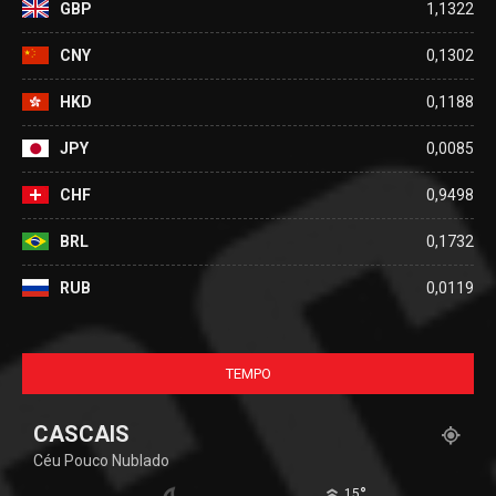
GBP
1,1322
CNY
0,1302
HKD
0,1188
JPY
0,0085
CHF
0,9498
BRL
0,1732
RUB
0,0119
TEMPO
CASCAIS
Céu Pouco Nublado
°
15