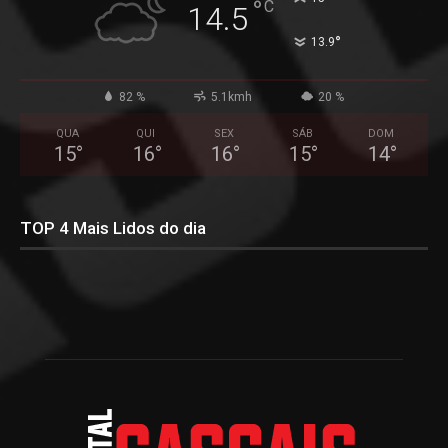
°
C
14.5
°
13.9
82 %
5.1kmh
20 %
QUA
QUI
SEX
SÁB
DOM
15
°
16
°
16
°
15
°
14
°
TOP 4 Mais Lidos do dia