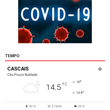
TEMPO
CASCAIS
Céu Pouco Nublado
°
15
°
C
14.5
°
13.9
82 %
5.1kmh
20 %