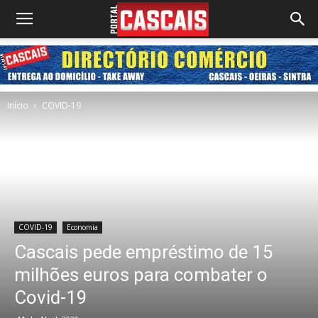
Início
COVID-19
COVID-19
Economia
Cascais pede empréstimo de 15
milhões euros para combater o
Covid-19