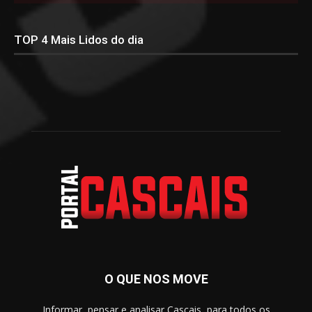
TER
QUA
QUI
SEX
SÁB
21
°
19
°
19
°
19
°
20
°
TOP 4 Mais Lidos do dia