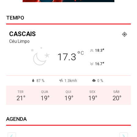
TEMPO
CASCAIS
Céu Limpo
°
18.3
°
C
17.3
°
16.7
87 %
1.3kmh
0 %
TER
QUA
QUI
SEX
SÁB
21
°
19
°
19
°
19
°
20
°
AGENDA