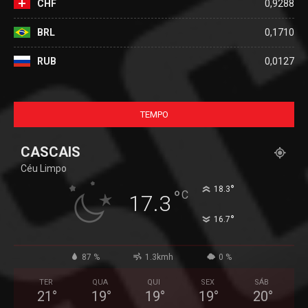
JPY
0,0082
CHF
0,9288
BRL
0,1710
RUB
0,0127
TEMPO
CASCAIS
Céu Limpo
°
18.3
°
C
17.3
°
16.7
87 %
1.3kmh
0 %