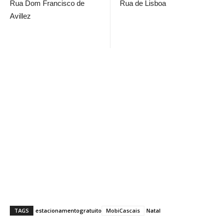
Rua Dom Francisco de
Rua de Lisboa
Avillez
TAGS
estacionamento
gratuito
MobiCascais
Natal