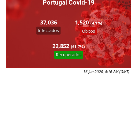
Portugal Covid-19
1,520
37,036
(4.1%)
Infectados
Óbitos
22,852
(61.7%)
Recuperados
16 Jun 2020, 4:16 AM (GMT)