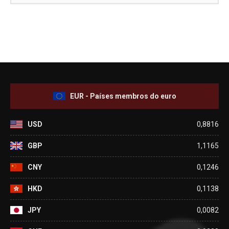
VER DETALHES
EUR - Países membros do euro
USD
0,8816
GBP
1,1165
CNY
0,1246
HKD
0,1138