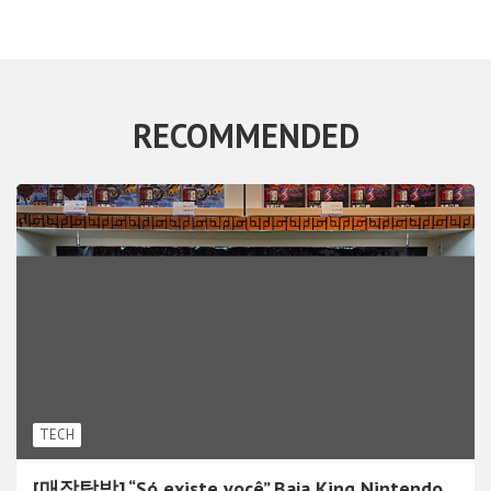
RECOMMENDED
TECH
[매장탐방] “Só existe você” Baja King Nintendo