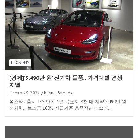
ECONOMY
[경제]’5,490만 원’ 전기차 돌풍…가격대별 경쟁
치열
Janeiro 28, 2022
Ragna Paredes
폴스타2 출시 1주 만에 ‘1년 목표치’ 4천 대 계약‘5,490만 원’
전기차… 보조금 100% 지급기준 충족작년 테슬라…