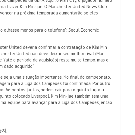
a dos Campeões da UEFA. Aqui, o Man City, o jogador número
ara trazer Kim Min-jae. O Manchester United News Club
e vencer na próxima temporada aumentarão se eles
ilho olhasse menos para o telefone': Seoul Economic
ster United deveria confirmar a contratação de Kim Min
anchester United não deve deixar seu melhor rival (Man
 e “(até o período de aquisição) resta muito tempo, mas o
m dado adquirido.”
ipe seja uma situação importante. No final do campeonato,
sagem para a Liga dos Campeões foi confirmada. Por outro
m 66 pontos juntos, podem cair para o quinto lugar a
uinto colocado Liverpool. Kim Min-jae também tem uma
uma equipe para avançar para a Liga dos Campeões, então
금지]