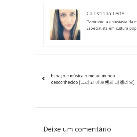
Cairistiona Leite
“Aspirante a entusiasta da 
Especialista em cultura pop
Navegação
Espaço e música rumo ao mundo
de
desconhecido [그리고 베토벤의 피델리오]
artigos
Deixe um comentário