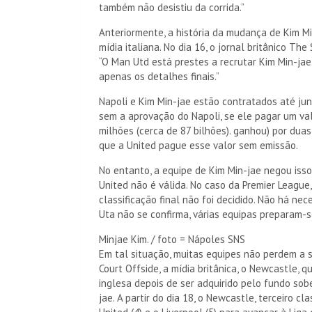
também não desistiu da corrida.”
Anteriormente, a história da mudança de Kim M
mídia italiana. No dia 16, o jornal britânico Th
“O Man Utd está prestes a recrutar Kim Min-jae
apenas os detalhes finais.”
Napoli e Kim Min-jae estão contratados até jun
sem a aprovação do Napoli, se ele pagar um val
milhões (cerca de 87 bilhões). ganhou) por dua
que a United pague esse valor sem emissão.
No entanto, a equipe de Kim Min-jae negou iss
United não é válida. No caso da Premier Leagu
classificação final não foi decidido. Não há n
Uta não se confirma, várias equipas preparam-s
Minjae Kim. / foto = Nápoles SNS
Em tal situação, muitas equipes não perdem a s
Court Offside, a mídia britânica, o Newcastle, 
inglesa depois de ser adquirido pelo fundo sobe
jae. A partir do dia 18, o Newcastle, terceiro cl