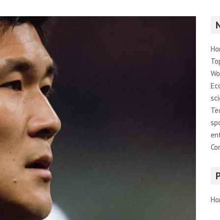
Ho
To
Wo
Ec
sc
Te
sp
en
Co
Ho