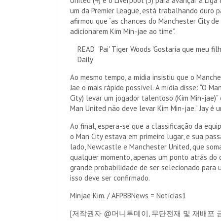
United (4) e o Liverpool (5) para avançar à Lig
um da Premier League, está trabalhando duro p
afirmou que “as chances do Manchester City d
adicionarem Kim Min-jae ao time”.
READ
'Pai' Tiger Woods 'Gostaria que meu f
Daily
Ao mesmo tempo, a mídia insistiu que o Manche
Jae o mais rápido possível. A mídia disse: “O M
City) levar um jogador talentoso (Kim Min-jae)”
Man United não deve levar Kim Min-jae.” Jay é u
Ao final, espera-se que a classificação da equ
o Man City estava em primeiro lugar, e sua pas
lado, Newcastle e Manchester United, que soma
qualquer momento, apenas um ponto atrás do q
grande probabilidade de ser selecionado para 
isso deve ser confirmado.
Minjae Kim. / AFPBBNews = Notícias1
[저작권자 @머니투데이, 무단전재 및 재배포 