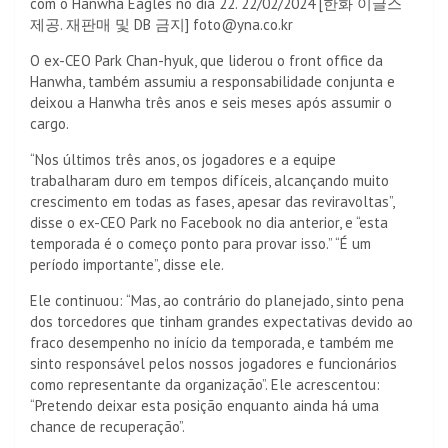
com o Hanwha Eagles no dia 22. 22/02/2024 [한화 이글스
제공. 재판매 및 DB 금지] foto@yna.co.kr
O ex-CEO Park Chan-hyuk, que liderou o front office da
Hanwha, também assumiu a responsabilidade conjunta e
deixou a Hanwha três anos e seis meses após assumir o
cargo.
“Nos últimos três anos, os jogadores e a equipe
trabalharam duro em tempos difíceis, alcançando muito
crescimento em todas as fases, apesar das reviravoltas”,
disse o ex-CEO Park no Facebook no dia anterior, e “esta
temporada é o começo ponto para provar isso.” “É um
período importante”, disse ele.
Ele continuou: “Mas, ao contrário do planejado, sinto pena
dos torcedores que tinham grandes expectativas devido ao
fraco desempenho no início da temporada, e também me
sinto responsável pelos nossos jogadores e funcionários
como representante da organização”. Ele acrescentou:
“Pretendo deixar esta posição enquanto ainda há uma
chance de recuperação”.