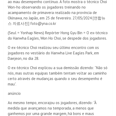
ao mau desempenho contínuo. A foto mostra o técnico Choi
Won-ho observando os jogadores treinando no
acampamento de primavera realizado na província de
Okinawa, no Japão, em 25 de fevereiro. 27/05/2024 [연합뉴
스 자료사진] foto@yna.co.kr
(Seul = Yonhap News) Repórter Hong Gyu Bin = O ex-técnico
do Hanwha Eagles, Won Ho Choi, se despede dos jogadores.
O ex-técnico Choi realizou seu último encontro com os
jogadores no vestiário do Hanwha Live Eagles Park, em
Daejeon, no dia 28.
O ex-técnico Choi explicou a sua demissão dizendo: “Não só
nós, mas outras equipas também tentam voltar ao caminho
certo através de mudanças quando o seu desempenho é
mau”.
anúncio
Ao mesmo tempo, encorajou os jogadores, dizendo: “À
medida que avançamos na temporada, a menos que
ganhemos por uma grande margem, há bons e maus