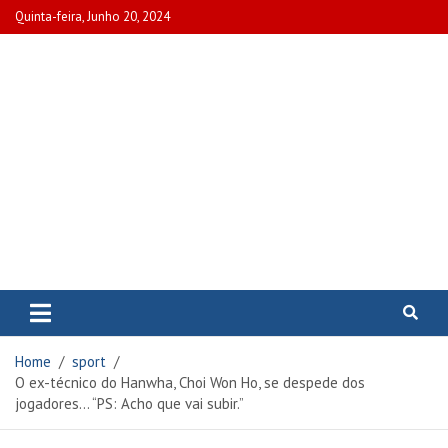
Skip
Quinta-feira, Junho 20, 2024
to
content
www.portalcascais.pt
Encontre todos os artigos mais
recentes e veja programas de TV,
reportagens e podcasts
relacionados com Portugal em
Home
sport
www.portalcascais.pt
O ex-técnico do Hanwha, Choi Won Ho, se despede dos
jogadores… “PS: Acho que vai subir.”