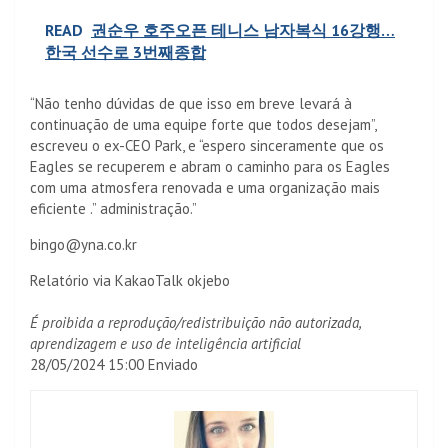
READ
권순우 호주오픈 테니스 남자복식 16강행…
한국 선수로 3번째종합
“Não tenho dúvidas de que isso em breve levará à
continuação de uma equipe forte que todos desejam”,
escreveu o ex-CEO Park, e “espero sinceramente que os
Eagles se recuperem e abram o caminho para os Eagles
com uma atmosfera renovada e uma organização mais
eficiente .” administração.”
bingo@yna.co.kr
Relatório via KakaoTalk okjebo
É proibida a reprodução/redistribuição não autorizada,
aprendizagem e uso de inteligência artificial
28/05/2024 15:00 Enviado