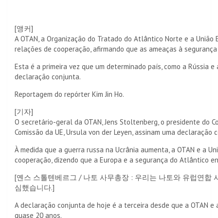
[앵커]
A OTAN, a Organização do Tratado do Atlântico Norte e a União
relações de cooperação, afirmando que as ameaças à segurança
Esta é a primeira vez que um determinado país, como a Rússia e
declaração conjunta.
Reportagem do repórter Kim Jin Ho.
[기자]
O secretário-geral da OTAN, Jens Stoltenberg, o presidente do C
Comissão da UE, Ursula von der Leyen, assinam uma declaração 
À medida que a guerra russa na Ucrânia aumenta, a OTAN e a Uni
cooperação, dizendo que a Europa e a segurança do Atlântico en
[옌스 스톨텐베르그 / 나토 사무총장 : 우리는 나토와 유럽연
심했습니다.]
A declaração conjunta de hoje é a terceira desde que a OTAN e
quase 20 anos.