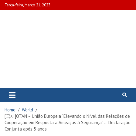
Skip
Terça-feira, Março 21, 2023
to
content
www.portalcascais.pt
Encontre todos os artigos mais
recentes e veja programas de TV,
reportagens e podcasts
relacionados com Portugal em
Home
World
www.portalcascais.pt
[국제]OTAN – União Europeia “Elevando o Nível das Relações de
Cooperação em Resposta a Ameaças à Segurança” … Declaração
Conjunta após 5 anos