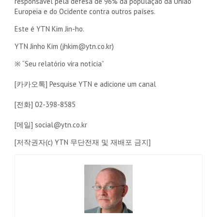
responsável pela defesa de 96% da população da União
Europeia e do Ocidente contra outros países.
Este é YTN Kim Jin-ho.
YTN Jinho Kim (jhkim@ytn.co.kr)
※ “Seu relatório vira notícia”
[카카오톡] Pesquise YTN e adicione um canal
[전화] 02-398-8585
[메일] social@ytn.co.kr
[저작권자(c) YTN 무단전재 및 재배포 금지]