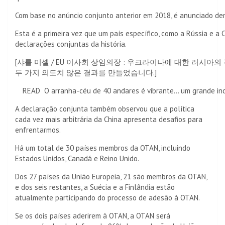
Com base no anúncio conjunto anterior em 2018, é anunciado den
Esta é a primeira vez que um país específico, como a Rússia e a C
declarações conjuntas da história.
[샤를 미셸 / EU 이사회 상임의장 : 우크라이나에 대한 러시아
두 가지 의도치 않은 결과를 만들었습니다.]
READ
O arranha-céu de 40 andares é vibrante... um grande i
A declaração conjunta também observou que a política
cada vez mais arbitrária da China apresenta desafios para
enfrentarmos.
Há um total de 30 países membros da OTAN, incluindo
Estados Unidos, Canadá e Reino Unido.
Dos 27 países da União Europeia, 21 são membros da OTAN,
e dos seis restantes, a Suécia e a Finlândia estão
atualmente participando do processo de adesão à OTAN.
Se os dois países aderirem à OTAN, a OTAN será