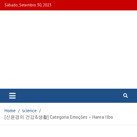
Skip
Sábado, Setembro 30, 2023
to
content
www.portalcascais.pt
Encontre todos os artigos mais
recentes e veja programas de TV,
reportagens e podcasts
relacionados com Portugal em
Home
science
www.portalcascais.pt
[신윤경의 건강&생활] Categoria Emoções – Hanra Ilbo