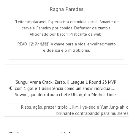
Ragna Paredes
“Leitor implacável. Especialista em mídia social. Amante de
cerveja. Fanático por comida. Defensor de zumbis.
Aficionado por bacon. Praticante da web.”
READ
[건강 칼럼] A chave para a vida, envelhecimento
e doença é o microbioma.
Navegação
‘Sungui Arena Crack’ Zerso, K League 1 Round 23 MVP
de
com 1 gol e 1 assistência como um show individual…
artigos
Suwon, que derrotou o chefe Ulsan, é o ‘Melhor Time’
Risos, ação, prazer triplo… Kim Hye-soo e Yum Jung-ah, o
brilhante ‘contrabando’ para mulheres