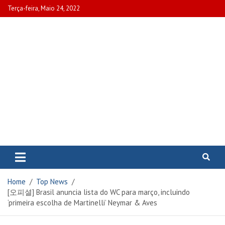
Skip
Terça-feira, Maio 24, 2022
to
content
www.portalcascais.pt
Encontre todos os artigos mais
recentes e veja programas de TV,
reportagens e podcasts
relacionados com Portugal em
Home
Top News
www.portalcascais.pt
[오피셜] Brasil anuncia lista do WC para março, incluindo
‘primeira escolha de Martinelli’ Neymar & Aves