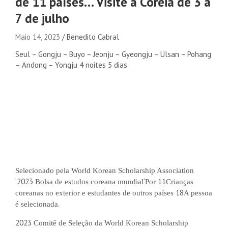
de 11 países… Visite a Coreia de 3 a
7 de julho
Maio 14, 2023
Benedito Cabral
Seul – Gongju – Buyo – Jeonju – Gyeongju – Ulsan – Pohang
– Andong – Yongju 4 noites 5 dias
Selecionado pela World Korean Scholarship Association
‘2023
‘
11
Bolsa de estudos coreana mundial
Por
Crianças
18
coreanas no exterior e estudantes de outros países
A pessoa
.
é selecionada
2023
Comitê de Seleção da World Korean Scholarship