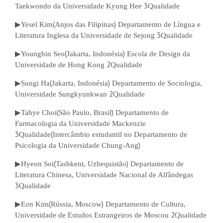
3
Taekwondo da Universidade Kyung Hee
Qualidade
(
)
▶
Yesel Kim
Anjos das Filipinas
Departamento de Língua e
3
Literatura Inglesa da Universidade de Sejong
Qualidade
(
)
▶
Youngbin Seo
Jakarta, Indonésia
Escola de Design da
2
Universidade de Hong Kong
Qualidade
(
)
▶
Sungi Ha
Jakarta, Indonésia
Departamento de Sociologia,
2
Universidade Sungkyunkwan
Qualidade
(
)
▶
Tahye Choi
São Paulo, Brasil
Departamento de
Farmacologia da Universidade Mackenzie
3
(
Qualidade
Intercâmbio estudantil no Departamento de
)
Psicologia da Universidade Chung-Ang
(
)
▶
Hyeon Soi
Tashkent, Uzbequistão
Departamento de
Literatura Chinesa, Universidade Nacional de Alfândegas
3
Qualidade
(
)
▶
Eon Kim
Rússia, Moscow
Departamento de Cultura,
2
Universidade de Estudos Estrangeiros de Moscou
Qualidade