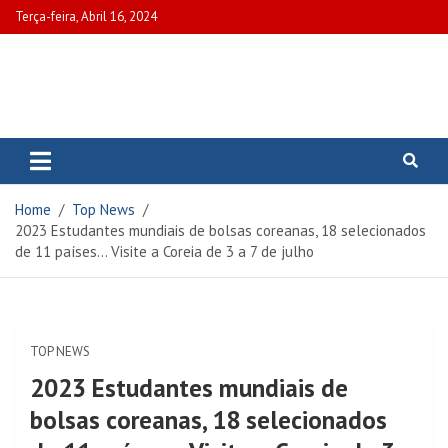
Skip
Terça-feira, Abril 16, 2024
to
content
www.portalcascais.pt
Encontre todos os artigos mais
recentes e veja programas de TV,
reportagens e podcasts
relacionados com Portugal em
Home
Top News
www.portalcascais.pt
2023 Estudantes mundiais de bolsas coreanas, 18 selecionados
de 11 países… Visite a Coreia de 3 a 7 de julho
TOP NEWS
2023 Estudantes mundiais de
bolsas coreanas, 18 selecionados