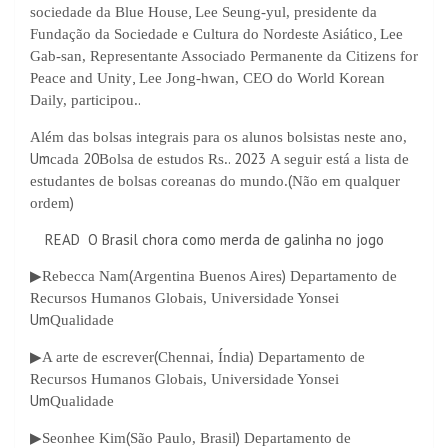
,
sociedade da Blue House
Lee Seung-yul, presidente da
,
Fundação da Sociedade e Cultura do Nordeste Asiático
Lee
Gab-san, Representante Associado Permanente da Citizens for
,
Peace and Unity
Lee Jong-hwan, CEO do World Korean
.
Daily, participou.
Além das bolsas integrais para os alunos bolsistas neste ano,
Um
20
. 2023
cada
Bolsa de estudos Rs.
A seguir está a lista de
(
estudantes de bolsas coreanas do mundo.
Não em qualquer
)
ordem
READ
O Brasil chora como merda de galinha no jogo
(
)
▶
Rebecca Nam
Argentina Buenos Aires
Departamento de
Recursos Humanos Globais, Universidade Yonsei
Um
Qualidade
(
)
▶
A arte de escrever
Chennai, Índia
Departamento de
Recursos Humanos Globais, Universidade Yonsei
Um
Qualidade
(
)
▶
Seonhee Kim
São Paulo, Brasil
Departamento de