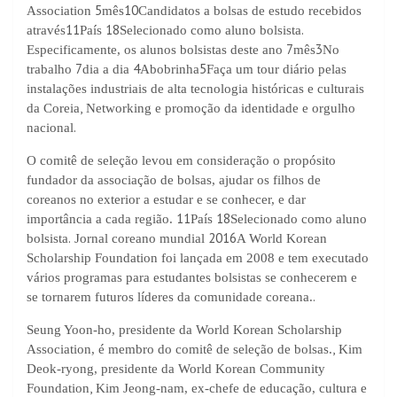
5
10
Association
mês
Candidatos a bolsas de estudo recebidos
11
18
.
através
País
Selecionado como aluno bolsista
7
3
Especificamente, os alunos bolsistas deste ano
mês
No
7
4
5
trabalho
dia a dia
Abobrinha
Faça um tour diário pelas
instalações industriais de alta tecnologia históricas e culturais
,
da Coreia
Networking e promoção da identidade e orgulho
.
nacional
O comitê de seleção levou em consideração o propósito
fundador da associação de bolsas, ajudar os filhos de
coreanos no exterior a estudar e se conhecer, e dar
11
18
importância a cada região.
País
Selecionado como aluno
.
2016
bolsista
Jornal coreano mundial
A World Korean
Scholarship Foundation foi lançada em 2008 e tem executado
vários programas para estudantes bolsistas se conhecerem e
.
se tornarem futuros líderes da comunidade coreana.
Seung Yoon-ho, presidente da World Korean Scholarship
,
Association, é membro do comitê de seleção de bolsas.
Kim
Deok-ryong, presidente da World Korean Community
,
Foundation
Kim Jeong-nam, ex-chefe de educação, cultura e