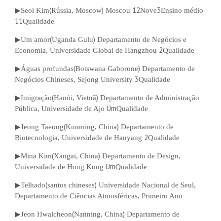
(
)
12
3
▶
Seoi Kim
Rússia, Moscow
Moscou
Nove
Ensino médio
11
Qualidade
(
)
▶
Um amor
Uganda Gulu
Departamento de Negócios e
2
Economia, Universidade Global de Hangzhou
Qualidade
(
)
▶
Águas profundas
Botswana Gaborone
Departamento de
3
Negócios Chineses, Sejong University
Qualidade
(
)
▶
Imigração
Hanói, Vietnã
Departamento de Administração
Um
Pública, Universidade de Ajo
Qualidade
(
)
▶
Jeong Taeong
Kunming, China
Departamento de
2
Biotecnologia, Universidade de Hanyang
Qualidade
(
)
▶
Mina Kim
Xangai, China
Departamento de Design,
Um
Universidade de Hong Kong
Qualidade
(
)
▶
Telhado
santos chineses
Universidade Nacional de Seul,
Departamento de Ciências Atmosféricas, Primeiro Ano
(
)
▶
Jeon Hwalcheon
Nanning, China
Departamento de