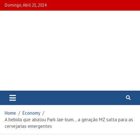
Skip
Domingo, Abril 21, 2024
to
content
www.portalcascais.pt
Encontre todos os artigos mais
recentes e veja programas de TV,
reportagens e podcasts
relacionados com Portugal em
Home
Economy
www.portalcascais.pt
A bebida que abalou Park Jae-bum… a geração MZ salta para as
cervejarias emergentes