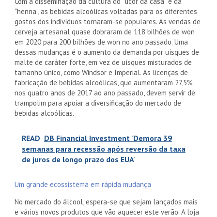
Com a disseminação da cultura do “licor da casa” e da
“henna”, as bebidas alcoólicas voltadas para os diferentes
gostos dos indivíduos tornaram-se populares. As vendas de
cerveja artesanal quase dobraram de 118 bilhões de won
em 2020 para 200 bilhões de won no ano passado. Uma
dessas mudanças é o aumento da demanda por uísques de
malte de caráter forte, em vez de uísques misturados de
tamanho único, como Windsor e Imperial. As licenças de
fabricação de bebidas alcoólicas, que aumentaram 27,5%
nos quatro anos de 2017 ao ano passado, devem servir de
trampolim para apoiar a diversificação do mercado de
bebidas alcoólicas.
READ
DB Financial Investment 'Demora 39
semanas para recessão após reversão da taxa
de juros de longo prazo dos EUA'
Um grande ecossistema em rápida mudança
No mercado do álcool, espera-se que sejam lançados mais
e vários novos produtos que vão aquecer este verão. A loja