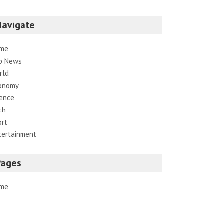
Navigate
me
p News
rld
onomy
ience
ch
ort
tertainment
Pages
me