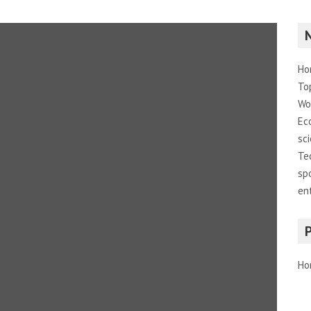
Ho
To
Wo
Ec
sc
Te
sp
en
Ho