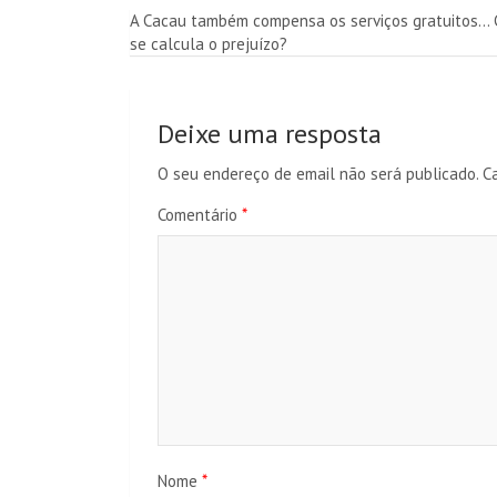
Navegação
A Cacau também compensa os serviços gratuitos…
se calcula o prejuízo?
de
artigos
Deixe uma resposta
O seu endereço de email não será publicado.
C
Comentário
*
Nome
*