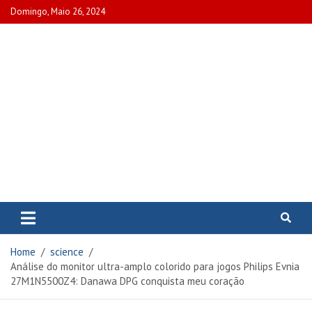
Skip
Domingo, Maio 26, 2024
to
content
www.portalcascais.pt
Encontre todos os artigos mais
recentes e veja programas de TV,
reportagens e podcasts
relacionados com Portugal em
Home
science
www.portalcascais.pt
Análise do monitor ultra-amplo colorido para jogos Philips Evnia
27M1N5500Z4: Danawa DPG conquista meu coração