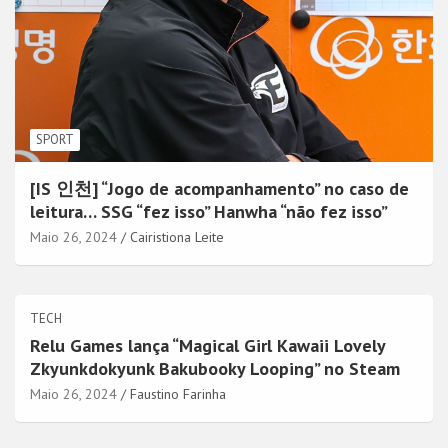
SPORT
[IS 인천] “Jogo de acompanhamento” no caso de
leitura… SSG “fez isso” Hanwha “não fez isso”
Maio 26, 2024
Cairistiona Leite
TECH
Relu Games lança “Magical Girl Kawaii Lovely
Zkyunkdokyunk Bakubooky Looping” no Steam
Maio 26, 2024
Faustino Farinha