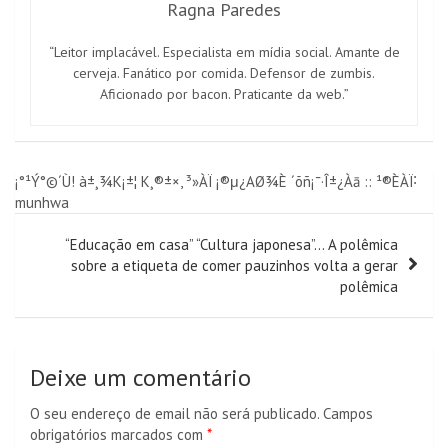
Ragna Paredes
“Leitor implacável. Especialista em mídia social. Amante de
cerveja. Fanático por comida. Defensor de zumbis.
Aficionado por bacon. Praticante da web.”
Navegação
¡°¹Ý°©´Ù! à±¸¾K¡±¦ K¸®±×, ³»ÀÏ ¡®μ¿AØ¾È ´õñ¡¯·Î±¿Àā :: ¹®ÈÀÏ˸
munhwa
de
artigos
“Educação em casa” “Cultura japonesa”… A polêmica
sobre a etiqueta de comer pauzinhos volta a gerar
polêmica
Deixe um comentário
O seu endereço de email não será publicado.
Campos
obrigatórios marcados com
*