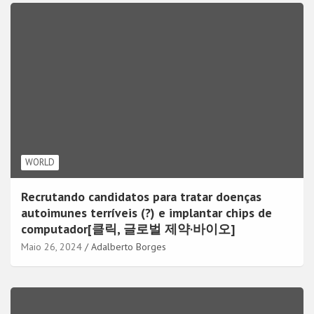
WORLD
Recrutando candidatos para tratar doenças
autoimunes terríveis (?) e implantar chips de
computador[클릭, 글로벌 제약·바이오]
Maio 26, 2024
Adalberto Borges