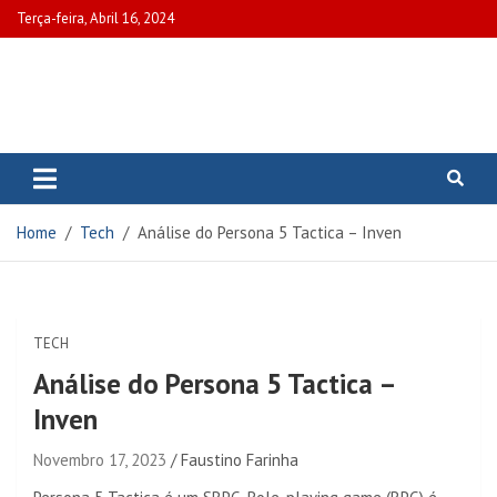
Skip
Terça-feira, Abril 16, 2024
to
content
www.portalcascais.pt
Encontre todos os artigos mais
recentes e veja programas de TV,
reportagens e podcasts
relacionados com Portugal em
Home
Tech
Análise do Persona 5 Tactica – Inven
www.portalcascais.pt
TECH
Análise do Persona 5 Tactica –
Inven
Novembro 17, 2023
Faustino Farinha