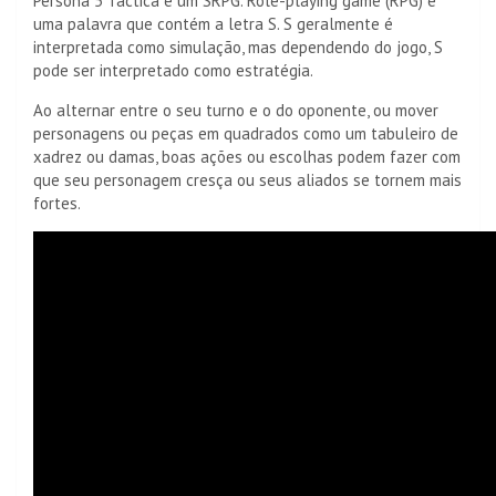
Persona 5 Tactica é um SRPG. Role-playing game (RPG) é
uma palavra que contém a letra S. S geralmente é
interpretada como simulação, mas dependendo do jogo, S
pode ser interpretado como estratégia.
Ao alternar entre o seu turno e o do oponente, ou mover
personagens ou peças em quadrados como um tabuleiro de
xadrez ou damas, boas ações ou escolhas podem fazer com
que seu personagem cresça ou seus aliados se tornem mais
fortes.