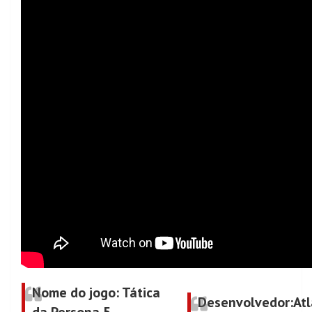
Nome do jogo
: Tática
Desenvolvedor
:At