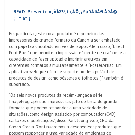
READ
Presente »çÀÌÆ®, í çÁÔ, ¡®µðÁöÅÐ À§Å©
¡¯ ± â° ¡
Em particular, este novo produto é o primeiro das
impressoras de grande formato da Canon a ser embalado
com papelão ondulado em vez de isopor. Além disso, “Direct
Print Plus”, que permite a impressão eficiente de gráficos e a
capacidade de fazer upload e imprimir arquivos em
diferentes formatos simultaneamente, e “PosterArtist”, um
aplicativo web que oferece suporte ao design fácil de
produtos de design, como pôsteres e folhetos. )” também é
suportado.
“Os seis novos produtos da recém-lançada série
ImagePrograph são impressoras jato de tinta de grande
formato que podem responder a uma variedade de
situações, como design assistido por computador (CAD),
cartazes e publicações”, disse Park Jeong-woo, CEO da
Canon Coreia. “Continuaremos a desenvolver produtos que
possam responder a uma variedade de ambientes de