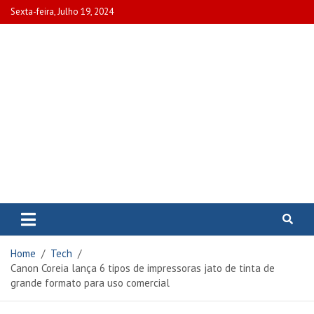
Skip
Sexta-feira, Julho 19, 2024
to
content
www.portalcascais.pt
Encontre todos os artigos mais
recentes e veja programas de TV,
reportagens e podcasts
relacionados com Portugal em
Home
Tech
www.portalcascais.pt
Canon Coreia lança 6 tipos de impressoras jato de tinta de
grande formato para uso comercial