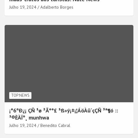
Julho 19, 2024
Adalberto Borges
TOP NEWS
¡°6ºÐ¿¡ ÇÑ ¹ø ²Ã°°£ ¹ß»ý¡±¡¦ÁöÀû´çÇÑ ³ª¶ó ::
¹®ÈÀÏº¸ munhwa
Julho 19, 2024
Benedito Cabral