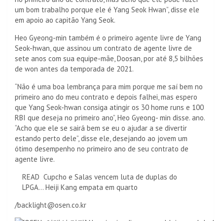
um bom trabalho porque ele é Yang Seok Hwan”, disse ele
em apoio ao capitão Yang Seok.
Heo Gyeong-min também é o primeiro agente livre de Yang
Seok-hwan, que assinou um contrato de agente livre de
sete anos com sua equipe-mãe, Doosan, por até 8,5 bilhões
de won antes da temporada de 2021.
“Não é uma boa lembrança para mim porque me saí bem no
primeiro ano do meu contrato e depois falhei, mas espero
que Yang Seok-hwan consiga atingir os 30 home runs e 100
RBI que deseja no primeiro ano”, Heo Gyeong- min disse. ano.
“Acho que ele se sairá bem se eu o ajudar a se divertir
estando perto dele”, disse ele, desejando ao jovem um
ótimo desempenho no primeiro ano de seu contrato de
agente livre.
READ
Cupcho e Salas vencem luta de duplas do
LPGA... Heiji Kang empata em quarto
/backlight@osen.co.kr