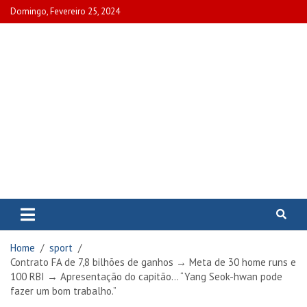
Skip
Domingo, Fevereiro 25, 2024
to
content
www.portalcascais.pt
Encontre todos os artigos mais
recentes e veja programas de TV,
reportagens e podcasts
relacionados com Portugal em
Home
sport
www.portalcascais.pt
Contrato FA de 7,8 bilhões de ganhos → Meta de 30 home runs e
100 RBI → Apresentação do capitão… “Yang Seok-hwan pode
fazer um bom trabalho.”