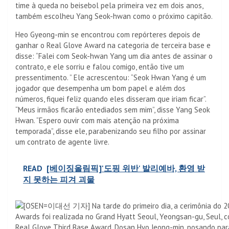
time à queda no beisebol pela primeira vez em dois anos,
também escolheu Yang Seok-hwan como o próximo capitão.
Heo Gyeong-min se encontrou com repórteres depois de
ganhar o Real Glove Award na categoria de terceira base e
disse: “Falei com Seok-hwan Yang um dia antes de assinar o
contrato, e ele sorriu e falou comigo, então tive um
pressentimento. ” Ele acrescentou: “Seok Hwan Yang é um
jogador que desempenha um bom papel e além dos
números, fiquei feliz quando eles disseram que iriam ficar”.
“Meus irmãos ficarão entediados sem mim”, disse Yang Seok
Hwan. “Espero ouvir com mais atenção na próxima
temporada”, disse ele, parabenizando seu filho por assinar
um contrato de agente livre.
READ
[베이징올림픽]'도핑 위반' 발리예바, 환영 받
지 못하는 피겨 괴물