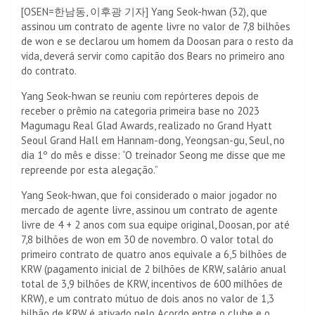
[OSEN=한남동, 이후광 기자] Yang Seok-hwan (32), que
assinou um contrato de agente livre no valor de 7,8 bilhões
de won e se declarou um homem da Doosan para o resto da
vida, deverá servir como capitão dos Bears no primeiro ano
do contrato.
Yang Seok-hwan se reuniu com repórteres depois de
receber o prêmio na categoria primeira base no 2023
Magumagu Real Glad Awards, realizado no Grand Hyatt
Seoul Grand Hall em Hannam-dong, Yeongsan-gu, Seul, no
dia 1º do mês e disse: “O treinador Seong me disse que me
repreende por esta alegação.”
Yang Seok-hwan, que foi considerado o maior jogador no
mercado de agente livre, assinou um contrato de agente
livre de 4 + 2 anos com sua equipe original, Doosan, por até
7,8 bilhões de won em 30 de novembro. O valor total do
primeiro contrato de quatro anos equivale a 6,5 ​​bilhões de
KRW (pagamento inicial de 2 bilhões de KRW, salário anual
total de 3,9 bilhões de KRW, incentivos de 600 milhões de
KRW), e um contrato mútuo de dois anos no valor de 1,3
bilhão de KRW é ativado pelo Acordo entre o clube e o