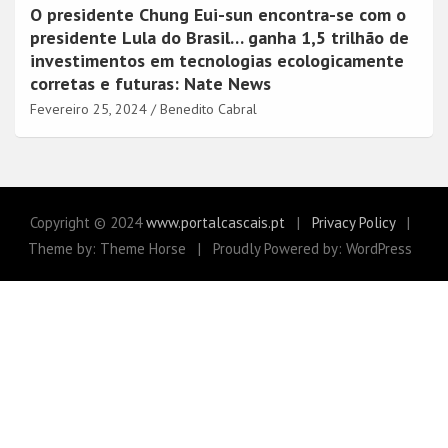
O presidente Chung Eui-sun encontra-se com o
presidente Lula do Brasil… ganha 1,5 trilhão de
investimentos em tecnologias ecologicamente
corretas e futuras: Nate News
Fevereiro 25, 2024
Benedito Cabral
Copyright © 2024
www.portalcascais.pt
Privacy Policy
Theme by: Theme Horse
Proudly Powered by: WordPress