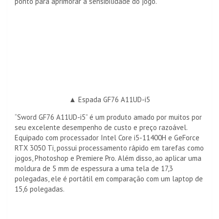
ponto para aprimorar a sensibilidade do jogo.
▲ Espada GF76 A11UD-i5
“Sword GF76 A11UD-i5” é um produto amado por muitos por
seu excelente desempenho de custo e preço razoável.
Equipado com processador Intel Core i5-11400H e GeForce
RTX 3050 Ti, possui processamento rápido em tarefas como
jogos, Photoshop e Premiere Pro. Além disso, ao aplicar uma
moldura de 5 mm de espessura a uma tela de 17,3
polegadas, ele é portátil em comparação com um laptop de
15,6 polegadas.