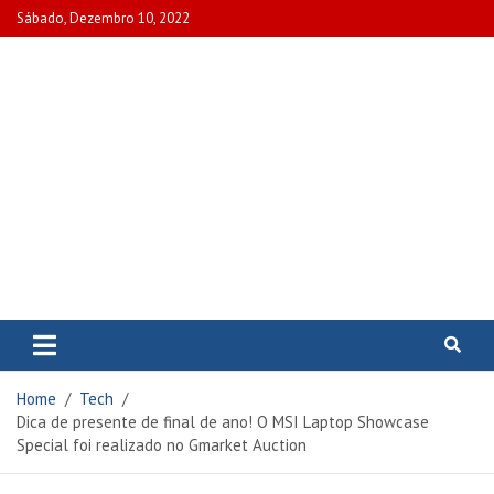
Skip
Sábado, Dezembro 10, 2022
to
content
www.portalcascais.pt
Encontre todos os artigos mais
recentes e veja programas de TV,
reportagens e podcasts
relacionados com Portugal em
Home
Tech
www.portalcascais.pt
Dica de presente de final de ano! O MSI Laptop Showcase
Special foi realizado no Gmarket Auction