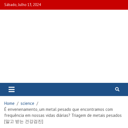
Skip
Sábado, Julho 13, 2024
to
content
www.portalcascais.pt
Encontre todos os artigos mais
recentes e veja programas de TV,
reportagens e podcasts
relacionados com Portugal em
Home
science
www.portalcascais.pt
É envenenamento, um metal pesado que encontramos com
frequência em nossas vidas diárias? Triagem de metais pesados
[알고 받는 건강검진]