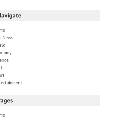
Navigate
me
p News
rld
onomy
ience
ch
ort
tertainment
Pages
me