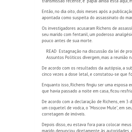
transmissão recente, e “papai ainda está aqui, 
Então, no dia oito, dois meses após a publicação
apontada como suspeita do assassinato do mar
Os investigadores acusaram Richens de assassi
seu marido com fentanil, um poderoso analgésic
pouco antes de sua morte.
READ
Estagnação na discussão da lei de pr
Assuntos Políticos divergem, mas a reunião 
De acordo com os resultados da autópsia, a su
cinco vezes a dose letal, e constatou-se que foi
Enquanto isso, Richens fingiu ser uma esposa e
que havia passado a noite em casa, ficou resfr
De acordo com a declaração de Richens, em 3 d
um coquetel de vodca, o “Moscow Mule”, em se
corretagem de imóveis.
Depois disso, eu estava fora para colocar meus
marido denunciou diretamente às autoridades, di