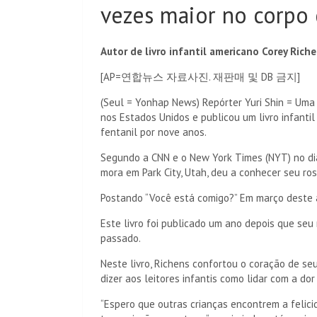
vezes maior no corpo
Autor de livro infantil americano Corey Rich
[AP=연합뉴스 자료사진. 재판매 및 DB 금지]
(Seul = Yonhap News) Repórter Yuri Shin = Uma
nos Estados Unidos e publicou um livro infant
fentanil por nove anos.
Segundo a CNN e o New York Times (NYT) no dia 9
mora em Park City, Utah, deu a conhecer seu ros
Postando “Você está comigo?” Em março deste 
Este livro foi publicado um ano depois que s
passado.
Neste livro, Richens confortou o coração de seu
dizer aos leitores infantis como lidar com a do
“Espero que outras crianças encontrem a felic