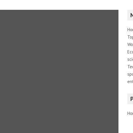
Ho
To
Wo
Ec
sc
Te
sp
en
Ho