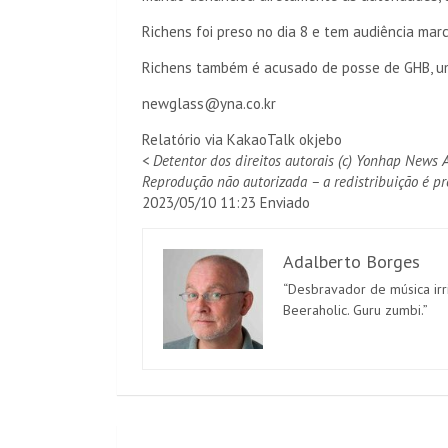
Richens foi preso no dia 8 e tem audiência marc
Richens também é acusado de posse de GHB, um
newglass@yna.co.kr
Relatório via KakaoTalk okjebo
< Detentor dos direitos autorais (c) Yonhap News 
Reprodução não autorizada – a redistribuição é pr
2023/05/10 11:23 Enviado
Adalberto Borges
“Desbravador de música irr
Beeraholic. Guru zumbi.”
Navegação