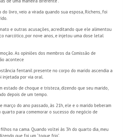
mas de uma maneira diferente”.
 do livro, veio a virada quando sua esposa, Richens, foi
ido.
nato e outras acusações, acreditando que ele alimentou
o narcótico, por nove anos, e injetou uma dose letal
omoção. As opiniões dos membros da Comissão de
não acontece
bstância fentanil presente no corpo do marido ascendia a
 injetada por via oral.
m estado de choque e tristeza, dizendo que seu marido,
iado depois de um tempo.
e março do ano passado, às 21h, ele e o marido beberam
u quarto para comemorar o sucesso do negócio de
 filhos na cama. Quando voltei às 3h do quarto dia, meu
zendo que foi um “toque frio”.