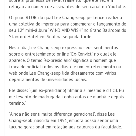
sobre a “promessa de re-alistamento” que ele fez em
relação ao número de assinantes de seu canal no YouTube.
O grupo BTOB, do qual Lee Chang-seop pertence, realizou
uma coletiva de imprensa para comemorar o lançamento de
seu 12º mini-álbum “WIND AND WISH” no Grand Ballroom do
Stanford Hotel em Seul na segunda tarde.
Neste dia, Lee Chang-seop expressou seus sentimentos
sobre o entretenimento online “Ex-Convict” no qual ele
aparece. O termo “ex-presidiário” significa o homem que
troca de policial todos os dias, e é um entretenimento na
web onde Lee Chang-seop lida diretamente com vários
departamentos de universidades locais.
Ele disse: “(um ex-presidiário) filmar a si mesmo é difícil. Eu
me levanto de madrugada, tenho aulas de manhã e depois
termino.”
“Ainda não senti muita diferença geracional”, disse Lee
Chang-seob, nascido em 1991, embora possa sentir uma
lacuna geracional em relação aos calouros da faculdade.