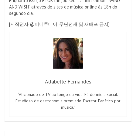
Enquanto isso, o BTOB lançou seu 12º mini-álbum “WIND
AND WISH” através de sites de música online às 18h do
segundo dia.
[저작권자 @머니투데이, 무단전재 및 재배포 금지]
Adabelle Fernandes
“Aficionado de TV ao longo da vida. Fã de mídia social.
Estudioso de gastronomia premiado. Escritor. Fanático por
música.”
Navegação