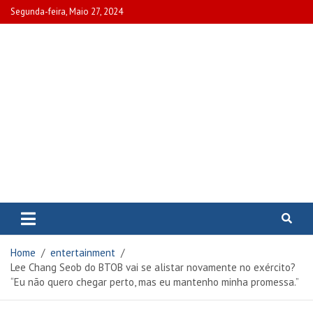
Skip
Segunda-feira, Maio 27, 2024
to
content
www.portalcascais.pt
Encontre todos os artigos mais
recentes e veja programas de TV,
reportagens e podcasts
relacionados com Portugal em
Home
entertainment
www.portalcascais.pt
Lee Chang Seob do BTOB vai se alistar novamente no exército?
“Eu não quero chegar perto, mas eu mantenho minha promessa.”