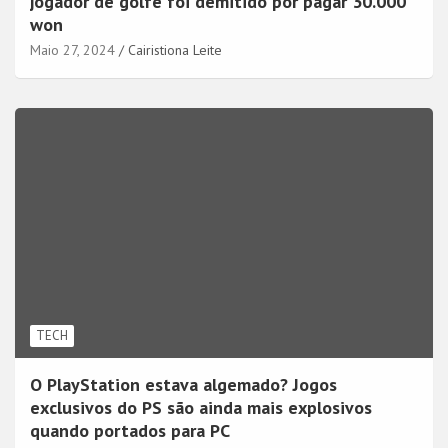
jogador de golfe foi demitido por pagar 30.000
won
Maio 27, 2024
Cairistiona Leite
TECH
O PlayStation estava algemado? Jogos
exclusivos do PS são ainda mais explosivos
quando portados para PC