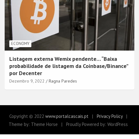
ECONOMY
Listagem externa Wemix pendente… “Baixa
probabilidade de listagem da Coinbase/Binance”
por Decenter
Dezembro 9, 2022
Ragna Paredes
Copyright © 2022
www.portalcascais.pt
Privacy Policy
Theme by: Theme Horse
Proudly Powered by: WordPress