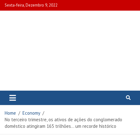
Skip
Sexta-feira, Dezembro 9, 2022
to
content
www.portalcascais.pt
Encontre todos os artigos mais
recentes e veja programas de TV,
reportagens e podcasts
relacionados com Portugal em
Home
Economy
www.portalcascais.pt
No terceiro trimestre, os ativos de ações do conglomerado
doméstico atingiram 165 trilhões… um recorde histórico