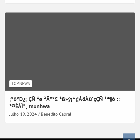
TOP NEWS
¡°6ºÐ¿¡ ÇÑ ¹ø ²Ã°°£ ¹ß»ý¡±¡¦ÁöÀû´çÇÑ ³ª¶ó ::
¹®ÈÀÏº¸ munhwa
Julho 19, 2024
Benedito Cabral