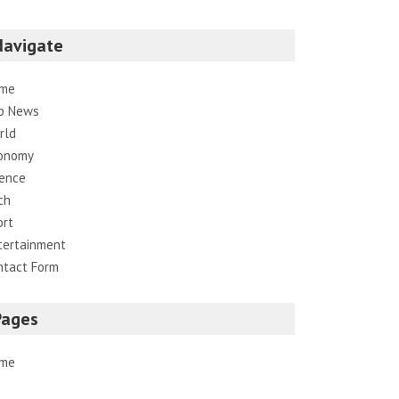
Navigate
me
p News
rld
onomy
ience
ch
ort
tertainment
ntact Form
Pages
me