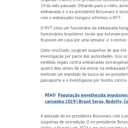
14 do mês passado. Olhando para o vídeo, acre
embaixada, e o ex-presidente Bolsonaro é vis
com o embaixador húngaro, informou o NYT.
O NYT citou um funcionário da embaixada húng
funcionários brasileiros locais que estavam pr
ficassem em casa por uma semana” e “o motivo fo
Como resultado, surgiram suspeitas de que ele
investigação por parte das autoridades. Isso o
medidas legais contra embaixadas estrangeiras
quatro dias antes de ele entrar na embaixada h
emitiram um mandado de busca ao ex-president
passaporte e o investigasse por ‘motins contra 
READ
População envelhecida impulsion
carnaúba 2029 | Brasil Seras, Rodolfo, 
A amizade do ex-presidente Bolsonaro com o pr
suspeitas de extradição. O ex-presidente Bols
visitou a Hungria em 2022 e, no ano seguinte, 