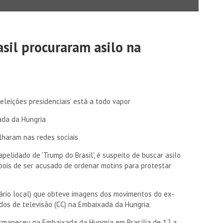
sil procuraram asilo na
eleições presidenciais’ está a todo vapor
da da Hungria
alharam nas redes sociais
 apelidado de 'Trump do Brasil', é suspeito de buscar asilo
ois de ser acusado de ordenar motins para protestar
rário local) que obteve imagens dos movimentos do ex-
dos de televisão (CC) na Embaixada da Hungria.
ermaneceu na Embaixada da Hungria em Brasília de 12 a