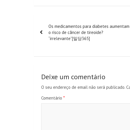
Navegação
Os medicamentos para diabetes aumentam
de
o risco de câncer de tireoide?
“irrelevante”[밀당365]
artigos
Deixe um comentário
O seu endereço de email não será publicado.
C
Comentário
*