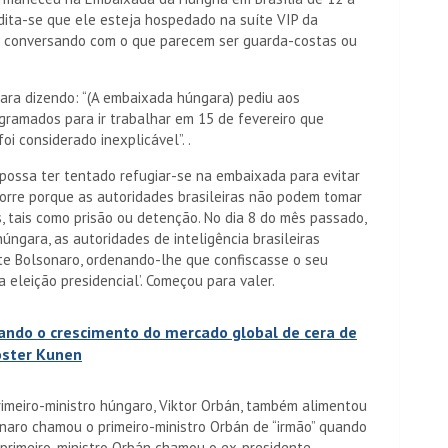
dita-se que ele esteja hospedado na suíte VIP da
to conversando com o que parecem ser guarda-costas ou
ara dizendo: “(A embaixada húngara) pediu aos
ogramados para ir trabalhar em 15 de fevereiro que
i considerado inexplicável”. .
 possa ter tentado refugiar-se na embaixada para evitar
corre porque as autoridades brasileiras não podem tomar
, tais como prisão ou detenção. No dia 8 do mês passado,
úngara, as autoridades de inteligência brasileiras
e Bolsonaro, ordenando-lhe que confiscasse o seu
a eleição presidencial’. Começou para valer.
ando o crescimento do mercado global de cera de
Coster Kunen
imeiro-ministro húngaro, Viktor Orbán, também alimentou
onaro chamou o primeiro-ministro Orbán de “irmão” quando
o primeiro-ministro Orbán chamou o ex-presidente