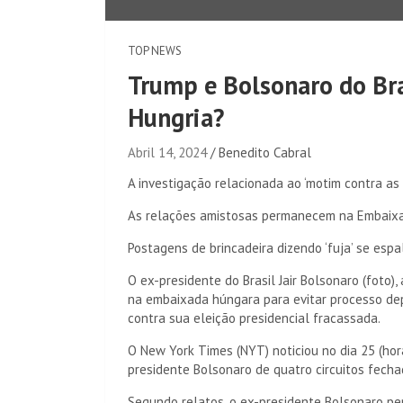
TOP NEWS
Trump e Bolsonaro do Bra
Hungria?
Abril 14, 2024
Benedito Cabral
A investigação relacionada ao ‘motim contra as 
As relações amistosas permanecem na Embaixa
Postagens de brincadeira dizendo ‘fuja’ se esp
O ex-presidente do Brasil Jair Bolsonaro (foto),
na embaixada húngara para evitar processo dep
contra sua eleição presidencial fracassada.
O New York Times (NYT) noticiou no dia 25 (ho
presidente Bolsonaro de quatro circuitos fecha
Segundo relatos, o ex-presidente Bolsonaro p