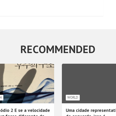
RECOMMENDED
H
WORLD
sódio 2 E se a velocidade
Uma cidade representat