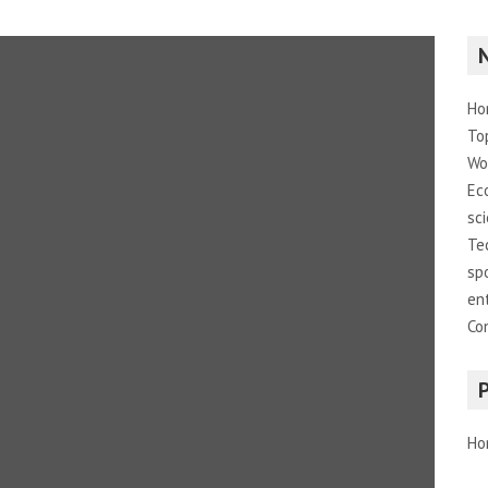
Ho
To
Wo
Ec
sc
Te
sp
en
Co
Ho