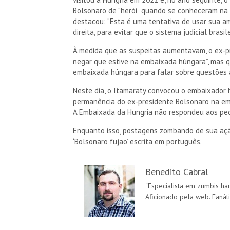
Bolsonaro de “herói” quando se conheceram na p
destacou: “Esta é uma tentativa de usar sua am
direita, para evitar que o sistema judicial brasil
À medida que as suspeitas aumentavam, o ex-pr
negar que estive na embaixada húngara”, mas q
embaixada húngara para falar sobre questões at
Neste dia, o Itamaraty convocou o embaixador 
permanência do ex-presidente Bolsonaro na em
A Embaixada da Hungria não respondeu aos ped
Enquanto isso, postagens zombando de sua ação
‘Bolsonaro fujao’ escrita em português.
Benedito Cabral
“Especialista em zumbis har
Aficionado pela web. Fanát