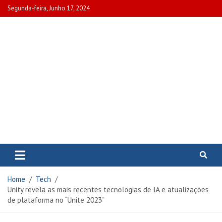
Skip
Segunda-feira, Junho 17, 2024
to
content
www.portalcascais.pt
Encontre todos os artigos mais
recentes e veja programas de TV,
reportagens e podcasts
relacionados com Portugal em
Home
Tech
www.portalcascais.pt
Unity revela as mais recentes tecnologias de IA e atualizações
de plataforma no “Unite 2023”