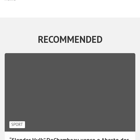
RECOMMENDED
SPORT
“Slender Hulk” DeChambeau vence o Aberto dos