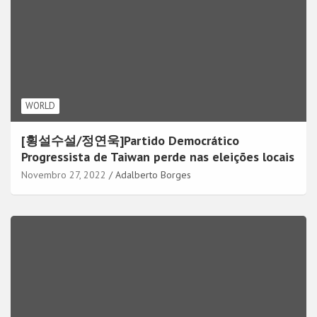
WORLD
[횡설수설/정연욱]Partido Democrático
Progressista de Taiwan perde nas eleições locais
Novembro 27, 2022
Adalberto Borges