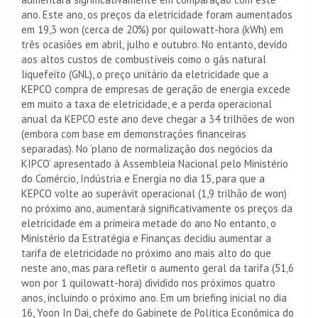
ano. Este ano, os preços da eletricidade foram aumentados
em 19,3 won (cerca de 20%) por quilowatt-hora (kWh) em
três ocasiões em abril, julho e outubro. No entanto, devido
aos altos custos de combustíveis como o gás natural
liquefeito (GNL), o preço unitário da eletricidade que a
KEPCO compra de empresas de geração de energia excede
em muito a taxa de eletricidade, e a perda operacional
anual da KEPCO este ano deve chegar a 34 trilhões de won
(embora com base em demonstrações financeiras
separadas). No ‘plano de normalização dos negócios da
KIPCO’ apresentado à Assembleia Nacional pelo Ministério
do Comércio, Indústria e Energia no dia 15, para que a
KEPCO volte ao superávit operacional (1,9 trilhão de won)
no próximo ano, aumentará significativamente os preços da
eletricidade em a primeira metade do ano No entanto, o
Ministério da Estratégia e Finanças decidiu aumentar a
tarifa de eletricidade no próximo ano mais alto do que
neste ano, mas para refletir o aumento geral da tarifa (51,6
won por 1 quilowatt-hora) dividido nos próximos quatro
anos, incluindo o próximo ano. Em um briefing inicial no dia
16, Yoon In Dai, chefe do Gabinete de Política Econômica do