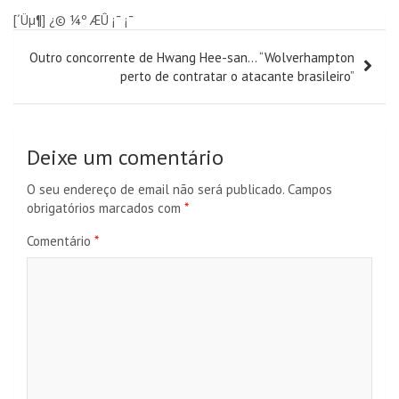
Navegação
[´Üµ¶] ¿© ¼º ÆÛ ¡¯ ¡¯
de
Outro concorrente de Hwang Hee-san… “Wolverhampton
artigos
perto de contratar o atacante brasileiro”
Deixe um comentário
O seu endereço de email não será publicado.
Campos
obrigatórios marcados com
*
Comentário
*