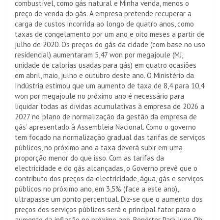
combustível, como gás natural e Minha venda, menos o
preço de venda do gás. A empresa pretende recuperar a
carga de custos incorrida ao longo de quatro anos, como
taxas de congelamento por um ano e oito meses a partir de
julho de 2020. Os preços do gás da cidade (com base no uso
residencial) aumentaram 5,47 won por megajoule (MJ,
unidade de calorias usadas para gás) em quatro ocasiões
em abril, maio, julho e outubro deste ano. O Ministério da
Indústria estimou que um aumento de taxa de 8,4 para 10,4
won por megajoule no próximo ano é necessário para
liquidar todas as dívidas acumulativas à empresa de 2026 a
2027 no ‘plano de normalização da gestão da empresa de
gás’ apresentado à Assembleia Nacional. Como o governo
tem focado na normalização gradual das tarifas de serviços
públicos, no próximo ano a taxa deverá subir em uma
proporção menor do que isso. Com as tarifas da
electricidade e do gás alcançadas, o Governo prevê que o
contributo dos preços da electricidade, água, gás e serviços
públicos no próximo ano, em 3,5% (face a este ano),
ultrapasse um ponto percentual. Diz-se que o aumento dos
preços dos serviços públicos será o principal fator para o
aumento da inflação no próximo ano. Repórter Park Jung Oh