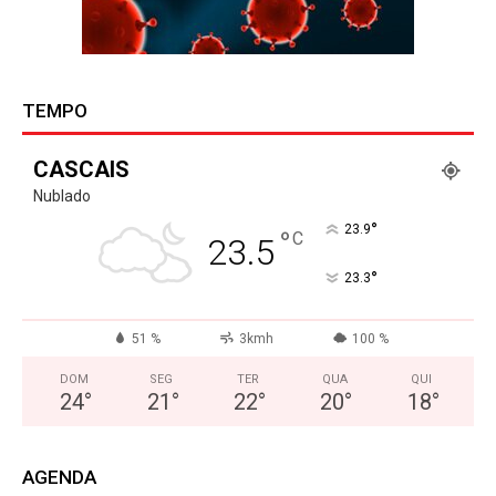
TEMPO
CASCAIS
Nublado
°
23.9
°
C
23.5
°
23.3
51 %
3kmh
100 %
DOM
SEG
TER
QUA
QUI
24
°
21
°
22
°
20
°
18
°
AGENDA