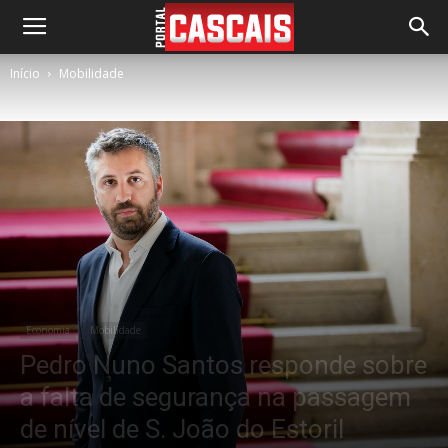
Início
Mobilidade
Economia
Mobilidade
Pedro Nuno Santos responde sobre
a falta de segurança na passagem
de nível de S. João do Estoril