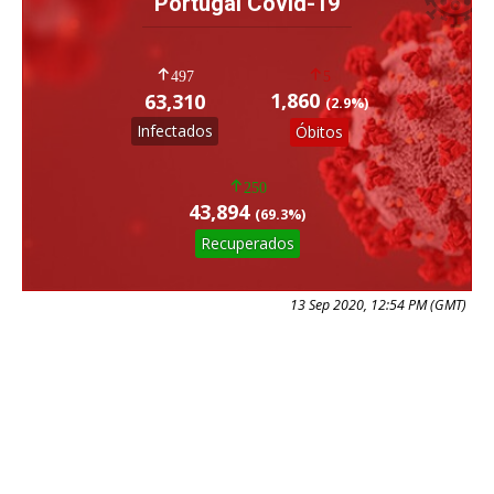
Portugal Covid-19
497
5
1,860
63,310
(2.9%)
Infectados
Óbitos
250
43,894
(69.3%)
Recuperados
13 Sep 2020, 12:54 PM (GMT)