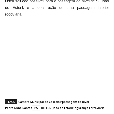
única solução possível, para a passagem de nível de S. João
do Estoril, é a construção de uma passagem inferior
rodoviária.
TAGS
Câmara Municipal de Cascais
IP
passagem de nível
Pedro Nuno Santos
PS
REFER
S. João do Estoril
Segurança Ferroviária