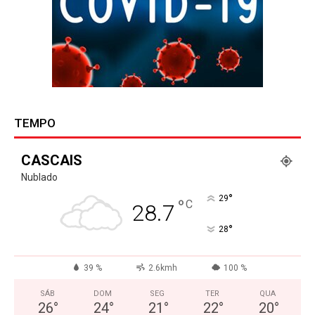
TEMPO
CASCAIS
Nublado
°
29
°
C
28.7
°
28
39 %
2.6kmh
100 %
SÁB
DOM
SEG
TER
QUA
26
°
24
°
21
°
22
°
20
°