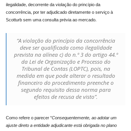
ilegalidade, decorrente da violação do princípio da
concorrência, por ter adjudicado diretamente o serviço à
Scotturb sem uma consulta prévia ao mercado.
“A violação do princípio da concorrência
deve ser qualificada como ilegalidade
prevista na alínea
c
)
do n.º 3 do artigo 44.º
da Lei de Organização e Processo do
Tribunal de Contas (LOPTC), pois, na
medida em que
pode
alt
erar
o
res
ult
ad
o
finan
ceiro
do procedimento preenche o
segundo requisito dessa norma para
efeitos de recusa de visto”.
Como refere o parecer “
Consequentemente, ao adotar um
ajuste direto a entidade adjudicante está obrigada no plano