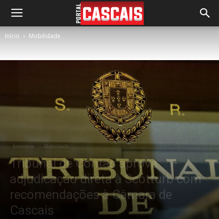
Início
Mobilidade
Economia
Mobilidade
Tribunal de Contas aprova
adjudicação direta à Scotturb com
recomendações à Câmara de
Cascais