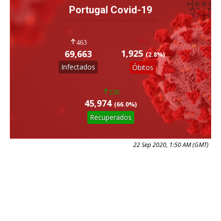
Portugal Covid-19
463
5
1,925
69,663
(2.8%)
Infectados
Óbitos
238
45,974
(66.0%)
Recuperados
22 Sep 2020, 1:50 AM (GMT)