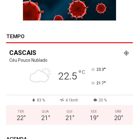
TEMPO
CASCAIS
Céu Pouco Nublado
°
23.3
°
C
22.5
°
21.7
83 %
4.1kmh
20 %
TER
QUA
QUI
SEX
SÁB
22
°
21
°
21
°
19
°
20
°
AGENDA