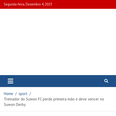
Skip
Segunda-feira, Dezembro 4, 2023
to
content
www.portalcascais.pt
Encontre todos os artigos mais
recentes e veja programas de TV,
reportagens e podcasts
relacionados com Portugal em
Home
sport
www.portalcascais.pt
Treinador do Suwon FC perde primeira mão e deve vencer no
Suwon Derby