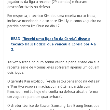
jogadores da liga a receber (29 corridas) e ficaram
desconfortáveis ​​na defesa.
Em resposta, o técnico Kim deu uma receita muito fraca,
inclusive mandando o atacante Kim Hyun como zagueiro na
partida contra Jim Chun no dia 17.
READ
"Recebi uma ligação da Coreia", disse o
técnico Halil Hodzic, que venceu a Coreia por 4 a
2.
Talvez o trabalho duro tenha valido a pena, então em sua
recente série de vitórias, eles sofreram apenas um gol em
dois jogos.
O gerente Kim explicou: “Ainda estou pensando na defesa”
e “Kim Hyun-soo se machucou na última partida com
Kimcheon, então hoje ele confia na defesa atual e forma
um zagueiro para um quarterback”.
O diretor técnico do Suwon Samsung, Lee Byung Geun, que