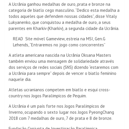
A Ucrânia ganhou medalhas de ouro, prata e bronze na
categoria de biatlo cego masculino. “Dedico esta medalha a
todos aqueles que defendem nossas cidades”, disse Vitaly
Lukyanenko, que conquistou a medalha de ouro, a seus
parentes em Kharkiv (Kharkiv), a segunda cidade da Ucrânia.
READ
Site móvel Gameview, estreia na MSI, Gen.G
Lehends, “Entraremos no jogo como concorrentes”
A atleta americana nascida na Ucrânia Oksana Masters
também enviou uma mensagem de solidariedade através
dos serviços de redes sociais (SNS) dizendo “estaremos com
a Ucrânia para sempre” depois de vencer o biatlo feminino
naquele dia.
Atletas ucranianos competem em biatlo e esqui cross-
country nos Jogos Paralímpicos de Pequim.
A Ucrânia é um país forte nos Jogos Paralímpicos de
Inverno, ocupando o sexto lugar nos Jogos PyeongChang
2018 com 7 medalhas de ouro, 7 de prata e 8 de bronze.
Fundação Conjunta de Investigação Paralímpica