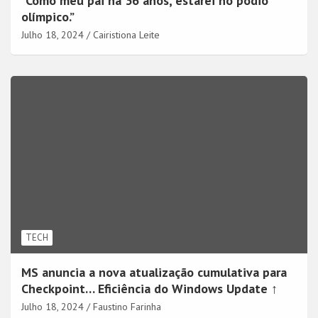
“Como meu pai há 36 anos, estarei no pódio
olímpico.”
Julho 18, 2024
Cairistiona Leite
TECH
MS anuncia a nova atualização cumulativa para
Checkpoint… Eficiência do Windows Update ↑
Julho 18, 2024
Faustino Farinha