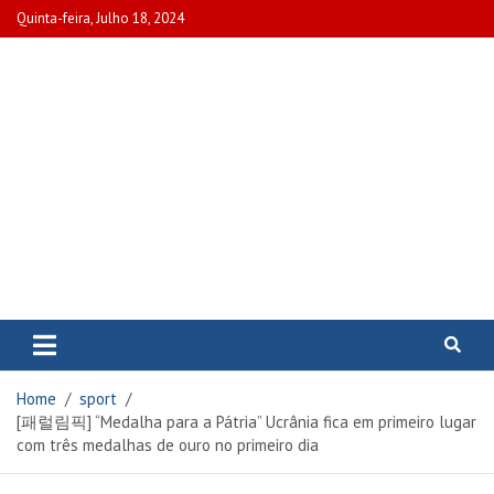
Skip
Quinta-feira, Julho 18, 2024
to
content
www.portalcascais.pt
Encontre todos os artigos mais
recentes e veja programas de TV,
reportagens e podcasts
relacionados com Portugal em
Home
sport
www.portalcascais.pt
[패럴림픽] “Medalha para a Pátria” Ucrânia fica em primeiro lugar
com três medalhas de ouro no primeiro dia