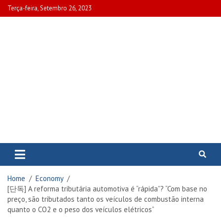
Skip
Terça-feira, Setembro 26, 2023
to
content
www.portalcascais.pt
Encontre todos os artigos mais
recentes e veja programas de TV,
reportagens e podcasts
relacionados com Portugal em
Home
Economy
www.portalcascais.pt
[단독] A reforma tributária automotiva é “rápida”? “Com base no
preço, são tributados tanto os veículos de combustão interna
quanto o CO2 e o peso dos veículos elétricos”